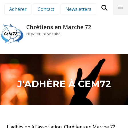
Aller
nav
Adhérer
Contact
Newsletters
au
contenu
principal
Chrétiens en Marche 72
Ni partir, ni se taire
J'ADHÈRE À CEM72
L'adhésion à l'association Chrétiens en Marche 72