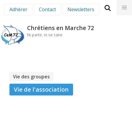
Aller
nav
Adhérer
Contact
Newsletters
au
contenu
principal
Chrétiens en Marche 72
Ni partir, ni se taire
Vie des groupes
Vie de l'association
ASSEMBLÉE
GÉNÉRALE MARS 2026